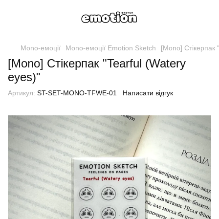
Mono-емоції
Mono-емоції Emotion Sketch
[Mono] Стікерпак "
[Mono] Стікерпак "Tearful (Watery
eyes)"
Артикул:
ST-SET-MONO-TFWE-01
Написати відгук