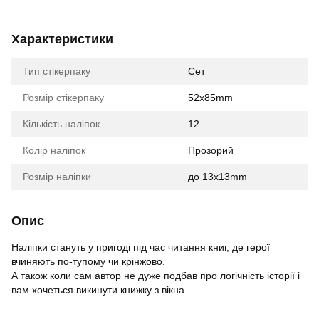
Характеристики
Тип стікерпаку
Cет
Розмір стікерпаку
52x85mm
Кількість наліпок
12
Колір наліпок
Прозорий
Розмір наліпки
до 13x13mm
Опис
Наліпки стануть у пригоді під час читання книг, де герої
вчиняють по-тупому чи крінжово.
А також коли сам автор не дуже подбав про логічність історії і
вам хочеться викинути книжку з вікна.