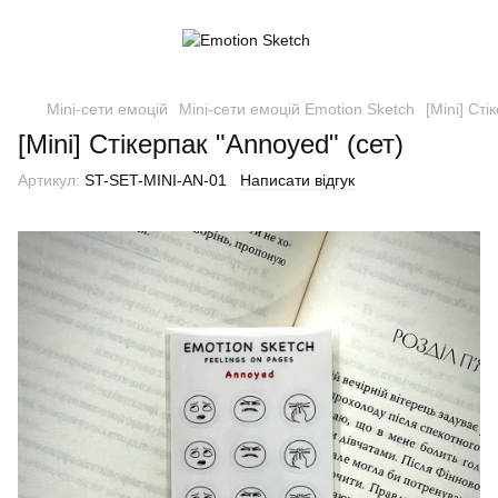
Mini-сети емоцій
Mini-сети емоцій Emotion Sketch
[Mini] Сті
[Mini] Стікерпак "Annoyed" (сет)
Артикул:
ST-SET-MINI-AN-01
Написати відгук